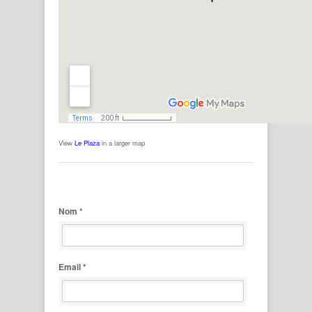
View
Le Plaza
in a larger map
Nom *
Email *